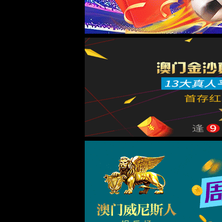
金融服务平台
战略投资平台
产业支撑平台
党建工作
党建动态
廉洁西投
群团活动
二十大专题
主题教育
关于我们
联系我们
bevictor伟德有限公司
网站首页