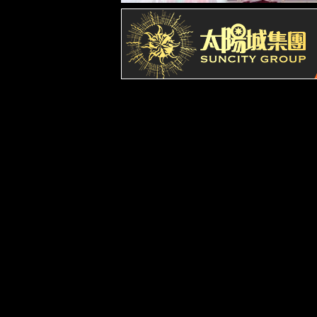
资质与荣誉
参控股公司
bevictor1946韦德官网
西投要闻
公司动态
公示公告
公司业务
金融服务平台
战略投资平台
产业支撑平台
党建工作
党建动态
廉洁西投
群团活动
二十大专题
主题教育