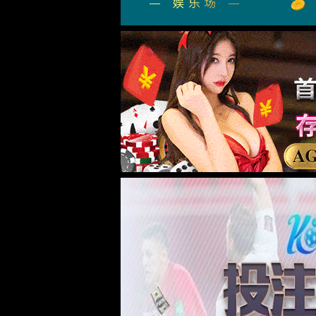
BEVICTOR中国官网入口
企业介绍
管理团队
组织架构
大事记
资质与荣誉
参控股公
bevictor1946韦德官网
西投要闻
公司动态
公示公告
公司业务
金融服务平台
战略投资平台
产业支撑平台
党建工作
党建动态
廉洁西投
群团活动
二十大专题
主题教育
关于我们
联系我们
×
网站地图
BEVICTOR中国官网入口
企业介绍
管理团队
组织架构
大事记