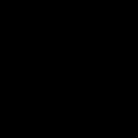
育，持续...
关通知要求...