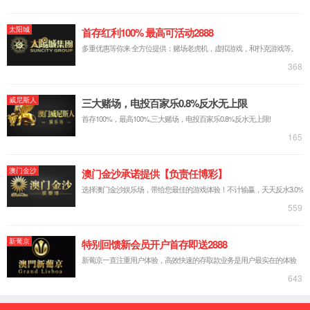
网站首页
BEVICTOR中国官网入口
企业介绍
管理团队
组织架构
大事记
资质与荣誉
参控股公
司
bevictor1946韦德官网
西投要闻
公司动态
公示公告
公司业务
金融服务平台
战略投资平台
产业支撑平台
党建工作
党建动态
廉洁西投
群团活动
二十大专题
主题教育
关于我们
联系我们
×
网站地图
BEVICTOR中国官网入口