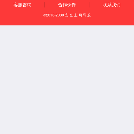
企业介绍
管理团队
组织架构
大事记
资质与荣誉
参控股公司
bevictor1946韦德官网
西投要闻
公司动态
公示公告
公司业务
金融服务平台
战略投资平台
产业支撑平台
党建工作
党建动态
廉洁西投