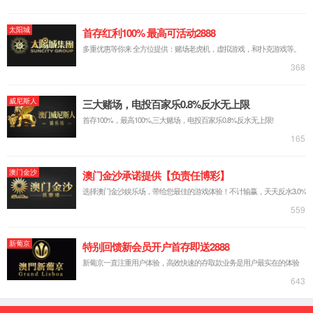
网站首页
BEVICTOR中国官网入口
企业介绍
管理团队
组织架构
大事记
资质与荣誉
参控股公
司
bevictor1946韦德官网
西投要闻
公司动态
公示公告
公司业务
金融服务平台
战略投资平台
产业支撑平台
党建工作
党建动态
廉洁西投
群团活动
二十大专题
主题教育
关于我们
联系我们
×
网站地图
BEVICTOR中国官网入口