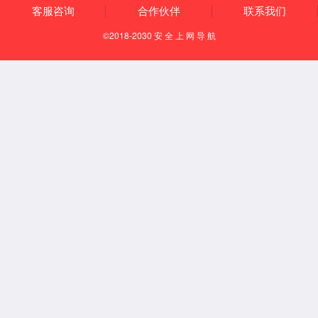
企业介绍
管理团队
组织架构
大事记
资质与荣誉
参控股公司
bevictor1946韦德官网
西投要闻
公司动态
公示公告
公司业务
金融服务平台
战略投资平台
产业支撑平台
党建工作
党建动态
廉洁西投