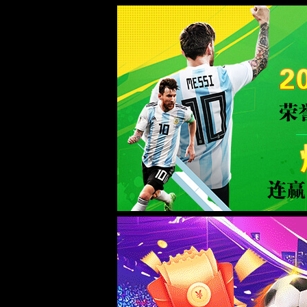
BEVICTOR(中国)官方网站-伟
网站首页
BEVICTOR中国官网入口
企业介绍
管理团队
组织架构
大事记
资质与荣誉
参控股公
bevictor1946韦德官网
西投要闻
公司动态
公示公告
公司业务