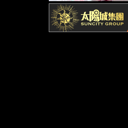
资质与荣誉
参控股公司
bevictor1946韦德官网
西投要闻
公司动态
公示公告
公司业务
金融服务平台
战略投资平台
产业支撑平台
党建工作
党建动态
廉洁西投
群团活动
二十大专题
主题教育