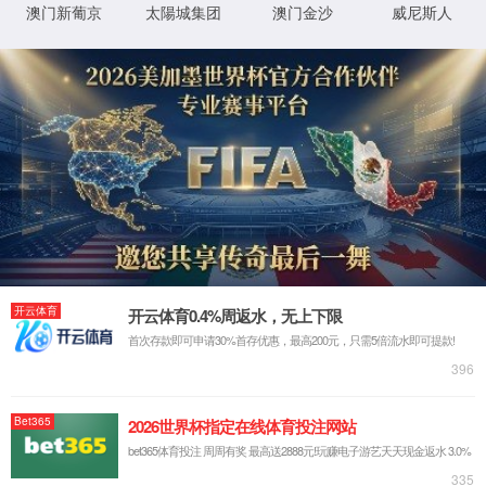
公司业务
金融服务平台
战略投资平台
产业支撑平台
党建工作
党建动态
廉洁西投
群团活动
二十大专题
主题教育
关于我们
联系我们
bevictor伟德有限公司