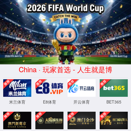
BEVICTOR(中国)官方网站-伟
德百科
网站首页
BEVICTOR中国官网入口
企业介绍
管理团队
组织架构
大事记
资质与荣誉
参控股公
司
bevictor1946韦德官网
西投要闻
公司动态
公示公告