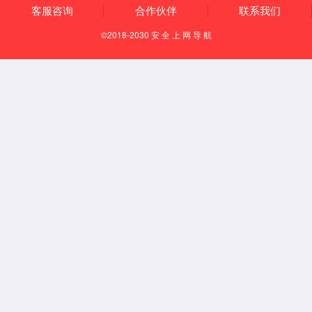
企业介绍
管理团队
组织架构
大事记
资质与荣誉
参控股公司
bevictor1946韦德官网
西投要闻
公司动态
公示公告
公司业务
金融服务平台
战略投资平台
产业支撑平台
党建工作
党建动态
廉洁西投