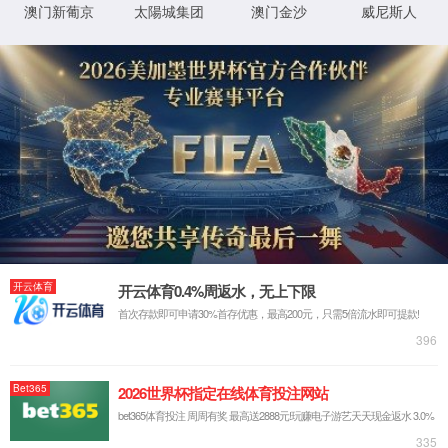
公司业务
金融服务平台
战略投资平台
产业支撑平台
党建工作
党建动态
廉洁西投
群团活动
二十大专题
主题教育
关于我们
联系我们
bevictor伟德有限公司