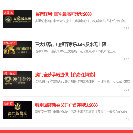
网站首页
BEVICTOR中国官网入口
企业介绍
管理团队
组织架构
大事记
资质与荣誉
参控股公
司
bevictor1946韦德官网
西投要闻
公司动态
公示公告
公司业务
金融服务平台
战略投资平台
产业支撑平台
党建工作
党建动态
廉洁西投
群团活动
二十大专题
主题教育
关于我们
联系我们
×
网站地图
BEVICTOR中国官网入口