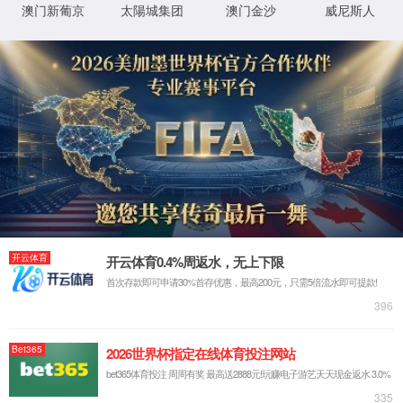
公司业务
金融服务平台
战略投资平台
产业支撑平台
党建工作
党建动态
廉洁西投
群团活动
二十大专题
主题教育
关于我们
联系我们
bevictor伟德有限公司