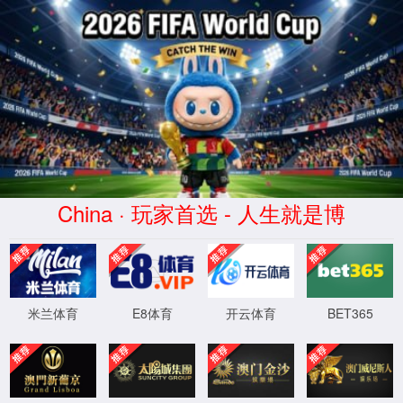
BEVICTOR(中国)官方网站-伟
德百科
网站首页
BEVICTOR中国官网入口
企业介绍
管理团队
组织架构
大事记
资质与荣誉
参控股公
司
bevictor1946韦德官网
西投要闻
公司动态
公示公告