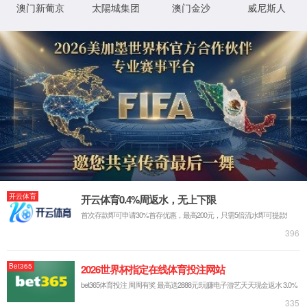
公司业务
金融服务平台
战略投资平台
产业支撑平台
党建工作
党建动态
廉洁西投
群团活动
二十大专题
主题教育
关于我们
联系我们
bevictor伟德有限公司