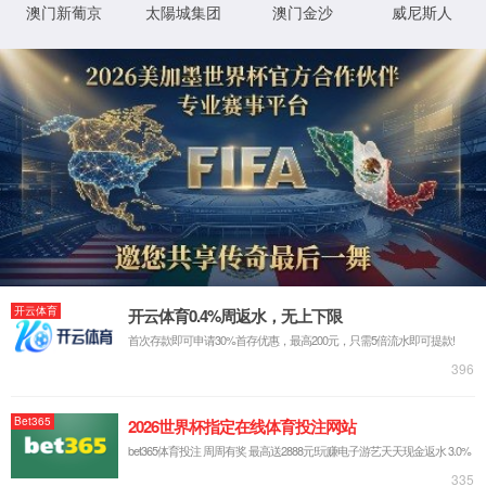
公司业务
金融服务平台
战略投资平台
产业支撑平台
党建工作
党建动态
廉洁西投
群团活动
二十大专题
主题教育
关于我们
联系我们
bevictor伟德有限公司