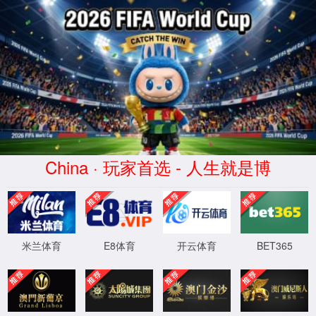
BEVICTOR(中国)官方网站-伟
德百科
网站首页
BEVICTOR中国官网入口
企业介绍
管理团队
组织架构
大事记
资质与荣誉
参控股公
司
bevictor1946韦德官网
西投要闻
公司动态
公示公告