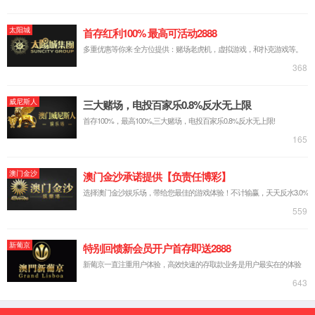
网站首页
BEVICTOR中国官网入口
企业介绍
管理团队
组织架构
大事记
资质与荣誉
参控股公
司
bevictor1946韦德官网
西投要闻
公司动态
公示公告
公司业务
金融服务平台
战略投资平台
产业支撑平台
党建工作
党建动态
廉洁西投
群团活动
二十大专题
主题教育
关于我们
联系我们
×
网站地图
BEVICTOR中国官网入口