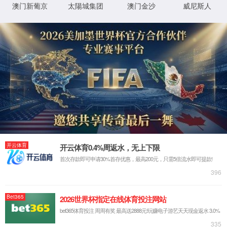
公司业务
金融服务平台
战略投资平台
产业支撑平台
党建工作
党建动态
廉洁西投
群团活动
二十大专题
主题教育
关于我们
联系我们
bevictor伟德有限公司